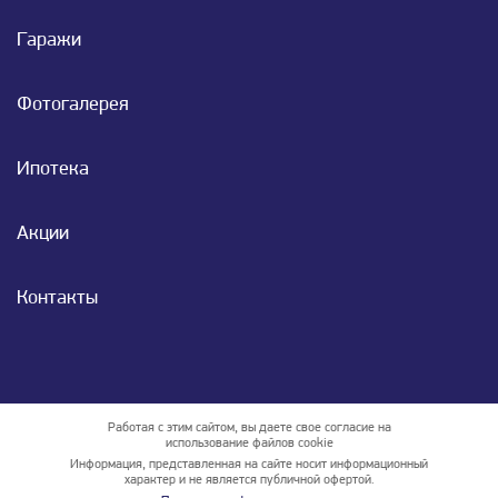
Гаражи
Фотогалерея
Ипотека
Акции
Контакты
Работая с этим сайтом, вы даете свое согласие на
использование файлов cookie
Информация, представленная на сайте носит информационный
характер и не является публичной офертой.