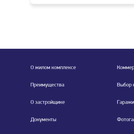
О жилом комплексе
Коммер
Преимущества
Выбор 
О застройщике
Гараж
Документы
Фотога